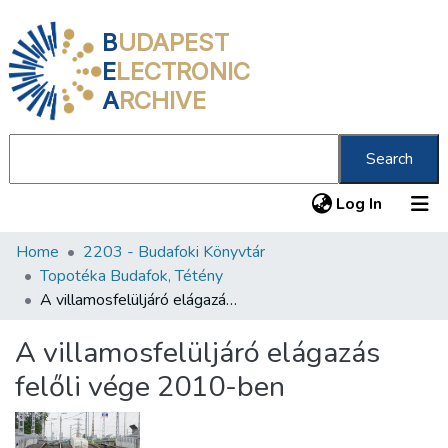
B
UDAPEST
E
LECTRONIC
A
RCHIVE
Search
(current
Log In
Home
2203 - Budafoki Könyvtár
Communities & Collections
Topotéka Budafok, Tétény
All of DSpace
A villamosfelüljáró elágazás felőli vége 2010-ben
Statistics
A villamosfelüljáró elágazás
About us
felőli vége 2010-ben