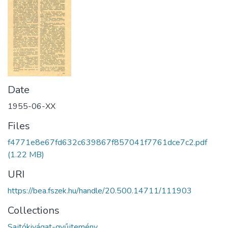
Date
1955-06-XX
Files
f4771e8e67fd632c639867f857041f7761dce7c2.pdf
(1.22 MB)
URI
https://bea.fszek.hu/handle/20.500.14711/111903
Collections
Sajtókivágat-gyűjtemény