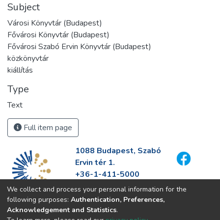
Subject
Városi Könyvtár (Budapest)
Fővárosi Könyvtár (Budapest)
Fővárosi Szabó Ervin Könyvtár (Budapest)
közkönyvtár
kiállítás
Type
Text
Full item page
1088 Budapest, Szabó
Ervin tér 1.
+36-1-411-5000
info@fszek.hu
We collect and process your personal information for the
https://fszek.hu
following purposes:
Authentication, Preferences,
Acknowledgement and Statistics
.