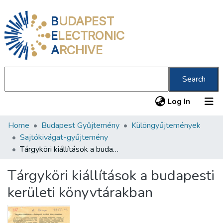
B
UDAPEST
E
LECTRONIC
A
RCHIVE
Search
(current
Log In
Home
Budapest Gyűjtemény
Különgyűjtemények
Communities & Collections
Sajtókivágat-gyűjtemény
All of DSpace
Tárgyköri kiállítások a budapesti kerületi könyvtárakban
Statistics
Tárgyköri kiállítások a budapesti
About us
kerületi könyvtárakban