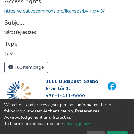
Access rights
https://creativecommons.org/licenses/by-nc/4.0/
Subject
városfejlesztés
Type
Text
Full item page
1088 Budapest, Szabó
Ervin tér 1.
+36-1-411-5000
info@fszek.hu
We collect and process your personal information for the
https://fszek.hu
following purposes:
Authentication, Preferences,
Acknowledgement and Statistics
.
To learn more, please read our
privacy policy
.