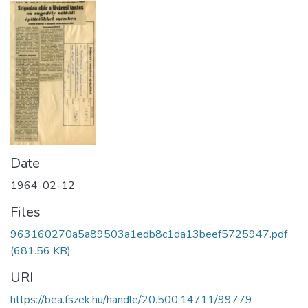
Date
1964-02-12
Files
963160270a5a89503a1edb8c1da13beef5725947.pdf
(681.56 KB)
URI
https://bea.fszek.hu/handle/20.500.14711/99779