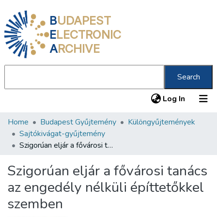
B
UDAPEST
E
LECTRONIC
A
RCHIVE
Search
(current
Log In
Home
Budapest Gyűjtemény
Különgyűjtemények
Communities & Collections
Sajtókivágat-gyűjtemény
All of DSpace
Szigorúan eljár a fővárosi tanács az engedély nélküli építtetőkkel szemben
Statistics
Szigorúan eljár a fővárosi tanács
About us
az engedély nélküli építtetőkkel
szemben