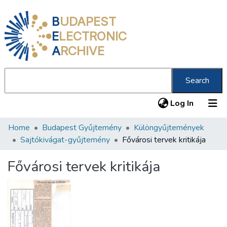
B
UDAPEST
E
LECTRONIC
A
RCHIVE
Search
(current
Log In
Home
Budapest Gyűjtemény
Különgyűjtemények
Communities & Collections
Sajtókivágat-gyűjtemény
Fővárosi tervek kritikája
All of DSpace
Fővárosi tervek kritikája
Statistics
About us