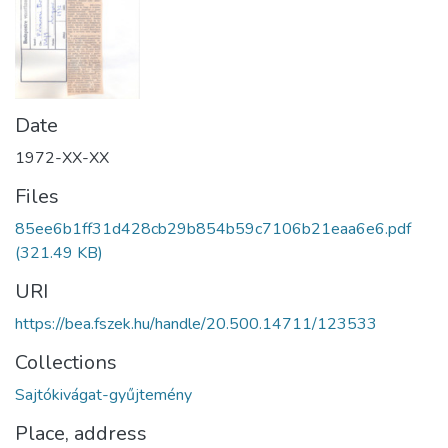
Date
1972-XX-XX
Files
85ee6b1ff31d428cb29b854b59c7106b21eaa6e6.pdf
(321.49 KB)
URI
https://bea.fszek.hu/handle/20.500.14711/123533
Collections
Sajtókivágat-gyűjtemény
Place, address