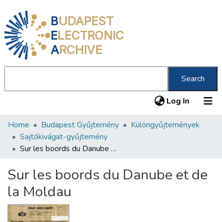
B
UDAPEST
E
LECTRONIC
A
RCHIVE
Search
(current
Log In
Home
Budapest Gyűjtemény
Különgyűjtemények
Communities & Collections
Sajtókivágat-gyűjtemény
All of DSpace
Sur les boords du Danube et de la Moldau
Statistics
Sur les boords du Danube et de
About us
la Moldau