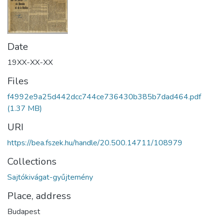
Date
19XX-XX-XX
Files
f4992e9a25d442dcc744ce736430b385b7dad464.pdf
(1.37 MB)
URI
https://bea.fszek.hu/handle/20.500.14711/108979
Collections
Sajtókivágat-gyűjtemény
Place, address
Budapest