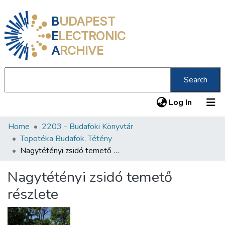
B
UDAPEST
E
LECTRONIC
A
RCHIVE
Search
(current
Log In
Home
2203 - Budafoki Könyvtár
Communities & Collections
Topotéka Budafok, Tétény
All of DSpace
Nagytétényi zsidó temető részlete
Statistics
Nagytétényi zsidó temető
About us
részlete