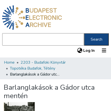
B
UDAPEST
E
LECTRONIC
A
RCHIVE
Search
(current
Log In
Home
2203 - Budafoki Könyvtár
Communities & Collections
Topotéka Budafok, Tétény
All of DSpace
Barlanglakások a Gádor utca mentén
Statistics
Barlanglakások a Gádor utca
About us
mentén