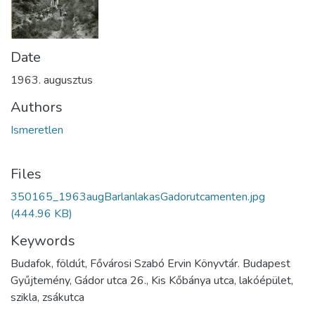
Date
1963. augusztus
Authors
Ismeretlen
Files
350165_1963augBarlanlakasGadorutcamenten.jpg
(444.96 KB)
Keywords
Budafok, földút, Fővárosi Szabó Ervin Könyvtár. Budapest
Gyűjtemény, Gádor utca 26., Kis Kőbánya utca, lakóépület,
szikla, zsákutca