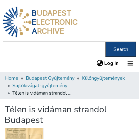
B
UDAPEST
E
LECTRONIC
A
RCHIVE
Search
(current
Log In
Home
Budapest Gyűjtemény
Különgyűjtemények
Communities & Collections
Sajtókivágat-gyűjtemény
All of DSpace
Télen is vidáman strandol Budapest
Statistics
Télen is vidáman strandol
About us
Budapest