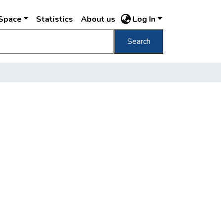
DSpace
Statistics
About us
Log In
Search