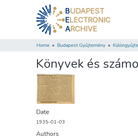
B
UDAPEST
E
LECTRONIC
A
RCHIVE
Home
Budapest Gyűjtemény
Különgyűjt
Könyvek és szám
Date
1935-01-03
Authors