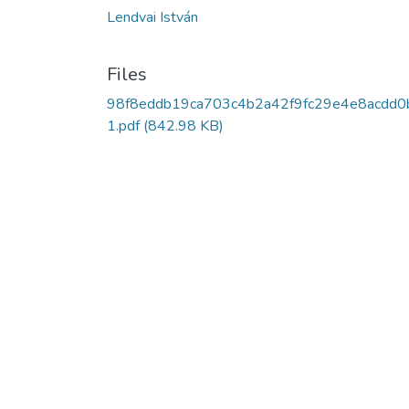
Lendvai István
Files
98f8eddb19ca703c4b2a42f9fc29e4e8acdd0
1.pdf
(842.98 KB)