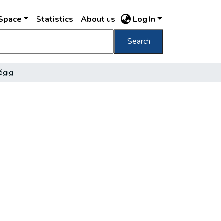
DSpace
Statistics
About us
Log In
Search
égig