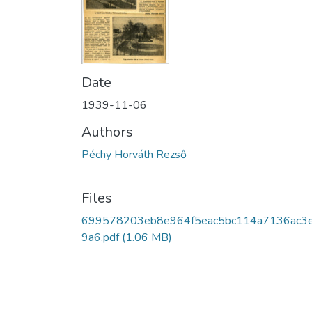
Date
1939-11-06
Authors
Péchy Horváth Rezső
Files
699578203eb8e964f5eac5bc114a7136ac3
9a6.pdf
(1.06 MB)