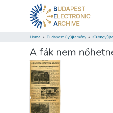
B
UDAPEST
E
LECTRONIC
A
RCHIVE
Home
Budapest Gyűjtemény
Különgyűjt
A fák nem nőhetne