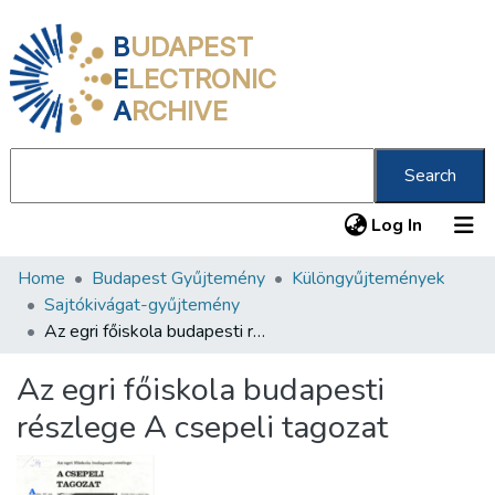
B
UDAPEST
E
LECTRONIC
A
RCHIVE
Search
(current
Log In
Home
Budapest Gyűjtemény
Különgyűjtemények
Communities & Collections
Sajtókivágat-gyűjtemény
All of DSpace
Az egri főiskola budapesti részlege A csepeli tagozat
Statistics
Az egri főiskola budapesti
About us
részlege A csepeli tagozat