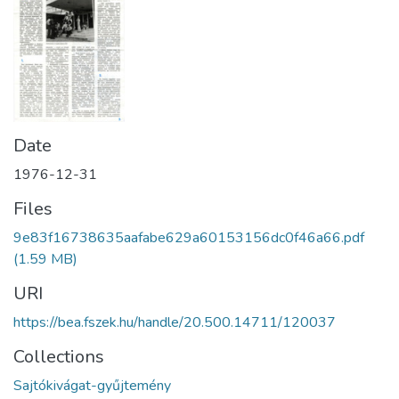
Date
1976-12-31
Files
9e83f16738635aafabe629a60153156dc0f46a66.pdf
(1.59 MB)
URI
https://bea.fszek.hu/handle/20.500.14711/120037
Collections
Sajtókivágat-gyűjtemény