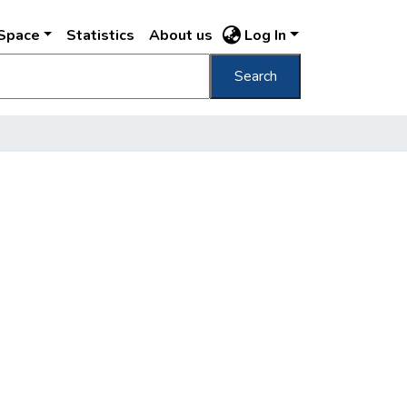
DSpace
Statistics
About us
Log In
Search