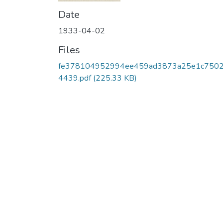
Date
1933-04-02
Files
fe378104952994ee459ad3873a25e1c750
4439.pdf
(225.33 KB)