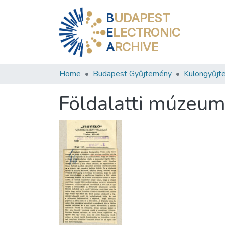
B
UDAPEST
E
LECTRONIC
A
RCHIVE
Home
Budapest Gyűjtemény
Különgyűjt
Földalatti múzeu