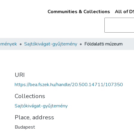
Communities & Collections
All of 
emények
Sajtókivágat-gyűjtemény
Földalatti múzeum
m
URI
https://bea.fszek.hu/handle/20.500.14711/107350
Collections
Sajtókivágat-gyűjtemény
Place, address
Budapest