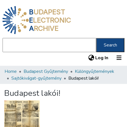
B
UDAPEST
E
LECTRONIC
A
RCHIVE
Search
(current
Log In
Home
Budapest Gyűjtemény
Különgyűjtemények
Communities & Collections
Sajtókivágat-gyűjtemény
Budapest lakói!
All of DSpace
Budapest lakói!
Statistics
About us