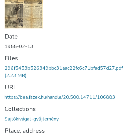
Date
1955-02-13
Files
296f5453b526349bbc31aac22fc6c71bfad57d27.pdf
(2.23 MB)
URI
https://bea.fszek.hu/handle/20.500.14711/106883
Collections
Sajtókivágat-gyűjtemény
Place, address