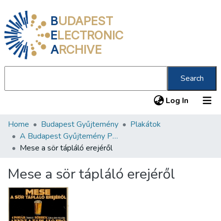
B
UDAPEST
E
LECTRONIC
A
RCHIVE
Search
(current
Log In
Home
Budapest Gyűjtemény
Plakátok
Communities & Collections
A Budapest Gyűjtemény Plakáttárának plakátjai
All of DSpace
Mese a sör tápláló erejéről
Statistics
Mese a sör tápláló erejéről
About us