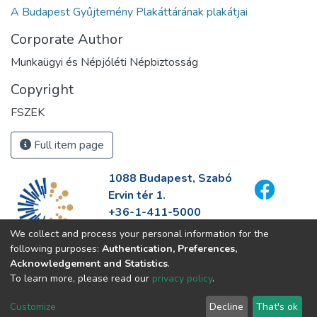
A Budapest Gyűjtemény Plakáttárának plakátjai
Corporate Author
Munkaügyi és Népjóléti Népbiztosság
Copyright
FSZEK
Full item page
1088 Budapest, Szabó
Ervin tér 1.
+36-1-411-5000
info@fszek.hu
We collect and process your personal information for the
https://fszek.hu
following purposes:
Authentication, Preferences,
Acknowledgement and Statistics
.
To learn more, please read our
privacy policy
.
Customize
Decline
That's ok