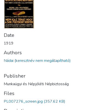
Date
1919
Authors
Nádai (keresztnév nem megállapítható)
Publisher
Munkaügyi és Népjóléti Népbiztosság
Files
PL007276_screen.jpg
(357.62 KB)