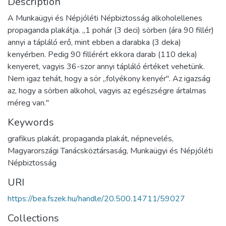
Description
A Munkaügyi és Népjóléti Népbiztosság alkoholellenes
propaganda plakátja. „1 pohár (3 deci) sörben (ára 90 fillér)
annyi a tápláló erő, mint ebben a darabka (3 deka)
kenyérben. Pedig 90 fillérért ekkora darab (110 deka)
kenyeret, vagyis 36-szor annyi tápláló értéket vehetünk.
Nem igaz tehát, hogy a sör „folyékony kenyér". Az igazság
az, hogy a sörben alkohol, vagyis az egészségre ártalmas
méreg van."
Keywords
grafikus plakát, propaganda plakát, népnevelés,
Magyarországi Tanácsköztársaság, Munkaügyi és Népjóléti
Népbiztosság
URI
https://bea.fszek.hu/handle/20.500.14711/59027
Collections