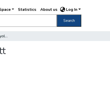
DSpace
Statistics
About us
Log In
Search
A mai Budapest élete nyolcvan évvel ezelőtt
tt