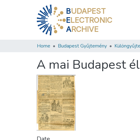
B
UDAPEST
E
LECTRONIC
A
RCHIVE
Home
Budapest Gyűjtemény
Különgyűjt
A mai Budapest él
Date