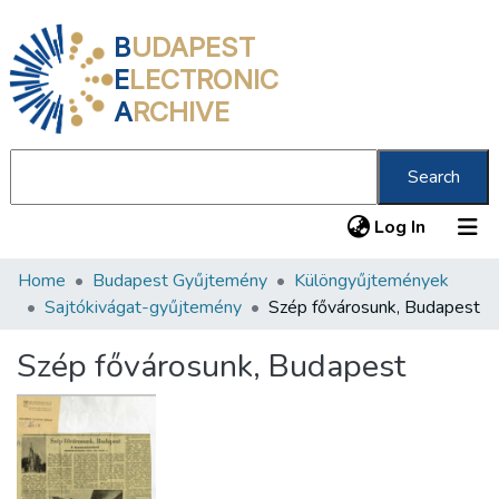
B
UDAPEST
E
LECTRONIC
A
RCHIVE
Search
(current
Log In
Home
Budapest Gyűjtemény
Különgyűjtemények
Communities & Collections
Sajtókivágat-gyűjtemény
Szép fővárosunk, Budapest
All of DSpace
Szép fővárosunk, Budapest
Statistics
About us