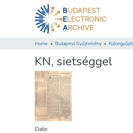
B
UDAPEST
E
LECTRONIC
A
RCHIVE
Home
Budapest Gyűjtemény
Különgyűjt
KN, sietséggel
Date