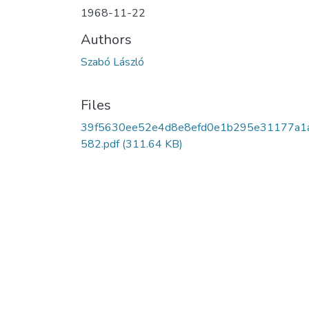
1968-11-22
Authors
Szabó László
Files
39f5630ee52e4d8e8efd0e1b295e31177a1
582.pdf
(311.64 KB)