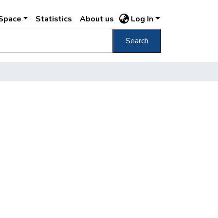
DSpace
Statistics
About us
Log In
Search