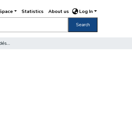
DSpace
Statistics
About us
Log In
Search
Hírek a főváros közlekedéséről