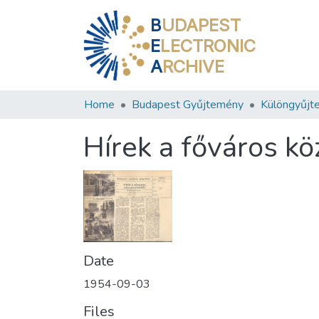
B
UDAPEST
E
LECTRONIC
A
RCHIVE
Home
Budapest Gyűjtemény
Különgyűjt
Hírek a főváros k
Date
1954-09-03
Files