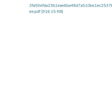
3fa59efda23b1eae6ba48d7a510be1ec2537
ee.pdf
(916.15 KB)