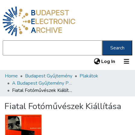
B
UDAPEST
E
LECTRONIC
A
RCHIVE
Search
(current
Log In
Home
Budapest Gyűjtemény
Plakátok
Communities & Collections
A Budapest Gyűjtemény Plakáttárának plakátjai
All of DSpace
Fiatal Fotóművészek Kiállítása
Statistics
Fiatal Fotóművészek Kiállítása
About us