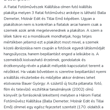
A Fiatal Fotóművészek Kiállítása címen futó kiállítás
plakátja melyen 3 fiatal fotóművész arcképe is látható Balla
Demeter, Molnár Edit és Tillai Ernő képében. Ugyan a
plakátokon nem is konkrétan a fiatalok arcai hanem csak a
szemeik azok amik megelevenednek a plakáton. A szem a
lélek tükre ez a mondásunk mondhatjuk, hogy teljes
mértékben jellemzi ezt a plakátot most mivel, a szemek
közeli ábrázolása nem csupán a fotósok egyedi látásmódját
hangsúlyozza, hanem bepillantást enged a lelkükbe is. A
szemekből kiolvasható érzelmek, gondolatok és
érzékenység révén a plakát mélyebb kapcsolatot teremt a
nézőkkel. Ha valaki bővebben is szeretne bepillantást nyerni
a kiállítás részleteibe és miliőjébe akkor érdmes lehet
elolvasnia Bauer György: A születő új tiszta pillanata: fotó,
film és televízió: esztétikai tanulmányok (2002) című
könyvét (a forrásoknál linkeltem) melyben a Három Fiatal
Fotóművész Kiállítása (Balla Demeter, Molnár Edit és Tillai
Ernő) címmel egy egész fejezetet szentelt (170. oldaltól a