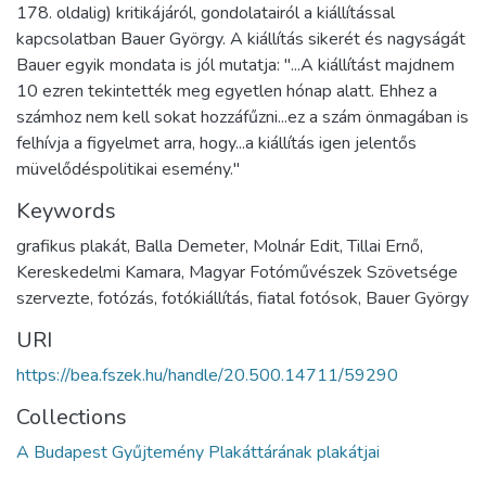
178. oldalig) kritikájáról, gondolatairól a kiállítással
kapcsolatban Bauer György. A kiállítás sikerét és nagyságát
Bauer egyik mondata is jól mutatja: "...A kiállítást majdnem
10 ezren tekintették meg egyetlen hónap alatt. Ehhez a
számhoz nem kell sokat hozzáfűzni...ez a szám önmagában is
felhívja a figyelmet arra, hogy...a kiállítás igen jelentős
müvelődéspolitikai esemény."
Keywords
grafikus plakát, Balla Demeter, Molnár Edit, Tillai Ernő,
Kereskedelmi Kamara, Magyar Fotóművészek Szövetsége
szervezte, fotózás, fotókiállítás, fiatal fotósok, Bauer György
URI
https://bea.fszek.hu/handle/20.500.14711/59290
Collections
A Budapest Gyűjtemény Plakáttárának plakátjai