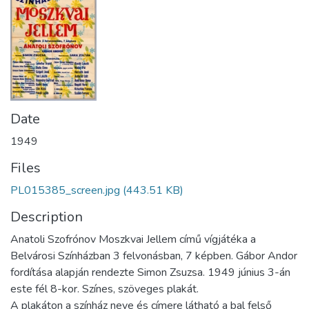
Date
1949
Files
PL015385_screen.jpg
(443.51 KB)
Description
Anatoli Szofrónov Moszkvai Jellem című vígjátéka a
Belvárosi Színházban 3 felvonásban, 7 képben. Gábor Andor
fordítása alapján rendezte Simon Zsuzsa. 1949 június 3-án
este fél 8-kor. Színes, szöveges plakát.
A plakáton a színház neve és címere látható a bal felső