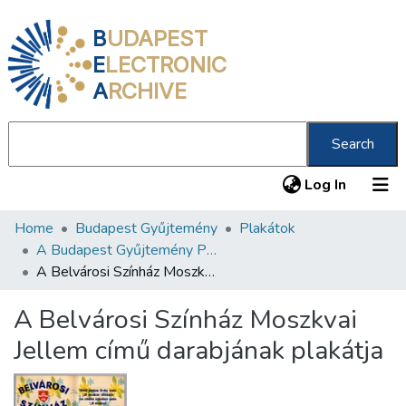
B
UDAPEST
E
LECTRONIC
A
RCHIVE
Search
(current
Log In
Home
Budapest Gyűjtemény
Plakátok
Communities & Collections
A Budapest Gyűjtemény Plakáttárának plakátjai
All of DSpace
A Belvárosi Színház Moszkvai Jellem című darabjának plakátja
Statistics
A Belvárosi Színház Moszkvai
About us
Jellem című darabjának plakátja