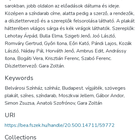
sarokban, jobb oldalon az előadások dátuma és ideje.
Középen a színdarab címe, alatta pedig a szerző, a rendezők,
a díszlettervező és a szereplők felsorolása látható. A plakát
hátterében világos sárga és kék virágok láthatók. Szereplők:
Lehotay Árpád, Bulla Elma, Szigeti Jenő, Joó László,
Romváry Gertrud, Győri Ilona, Eőri Kató, Pándi Lajos, Kozák
László, Náday Pál, Horváth Jenő, Ambrus Edit, Andrássy
Ilona, Bogáti Vera, Krisztián Ferenc, Szabó Ferenc.
Díszlettervező: Gara Zoltán.
Keywords
Belvárosi Színház, színház, Budapest. vígjáték, szöveges
plakát, színes, színdarab, Moszkvai Jellem, Gábor Andor,
Simon Zsuzsa, Anatoli Szofrónov, Gara Zoltán
URI
https://bea.fszek.hu/handle/20.500.14711/59772
Collections