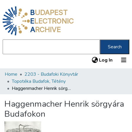
B
UDAPEST
E
LECTRONIC
A
RCHIVE
Search
(current
Log In
Home
2203 - Budafoki Könyvtár
Communities & Collections
Topotéka Budafok, Tétény
All of DSpace
Haggenmacher Henrik sörgyára Budafokon
Statistics
Haggenmacher Henrik sörgyára
About us
Budafokon