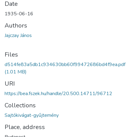
Date
1935-06-16
Authors
Jajczay János
Files
d514fe83a5db1c934630bb60f99472686bd4f9ea.pdf
(1.01 MB)
URI
https://bea.fszek.hu/handle/20.500.14711/96712
Collections
Sajtókivágat-gyűjtemény
Place, address