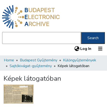
B
UDAPEST
E
LECTRONIC
A
RCHIVE
Search
(current
Log In
Home
Budapest Gyűjtemény
Különgyűjtemények
Communities & Collections
Sajtókivágat-gyűjtemény
Képek látogatóban
All of DSpace
Képek látogatóban
Statistics
About us