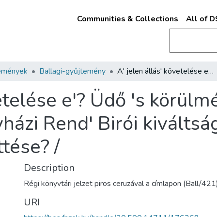
Communities & Collections
All of 
emények
Ballagi-gyűjtemény
A' jelen állás' követelése e'? Üdő 's körülmény- parancsolta szükség e'? Az Egyházi Rend' Birói kiváltságának tervbe hozott megsemmittése? /
vetelése e'? Üdő 's körül
házi Rend' Birói kiválts
tése? /
Description
Régi könyvtári jelzet piros ceruzával a címlapon (Ball/421
URI