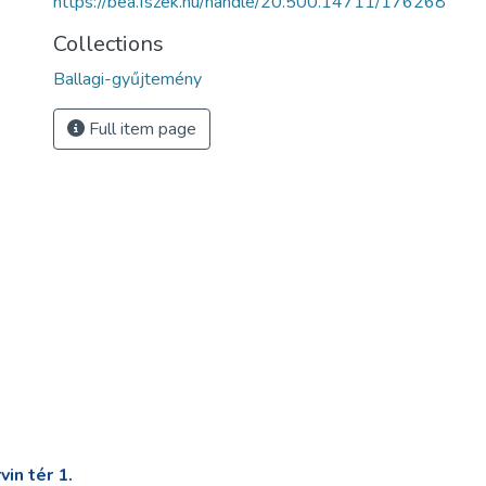
https://bea.fszek.hu/handle/20.500.14711/176268
Collections
Ballagi-gyűjtemény
Full item page
in tér 1.