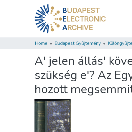
B
UDAPEST
E
LECTRONIC
A
RCHIVE
Home
Budapest Gyűjtemény
Különgyűjt
A' jelen állás' kö
szükség e'? Az Egy
hozott megsemmit