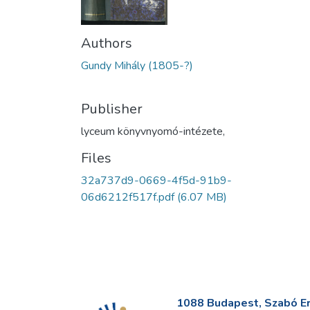
Authors
Gundy Mihály (1805-?)
Publisher
lyceum könyvnyomó-intézete,
Files
32a737d9-0669-4f5d-91b9-
06d6212f517f.pdf
(6.07 MB)
1088 Budapest, Szabó Erv