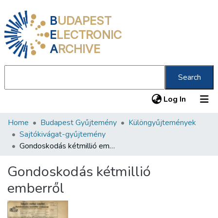
B
UDAPEST
E
LECTRONIC
A
RCHIVE
Search
(current
Log In
Home
Budapest Gyűjtemény
Különgyűjtemények
Communities & Collections
Sajtókivágat-gyűjtemény
All of DSpace
Gondoskodás kétmillió emberről
Statistics
Gondoskodás kétmillió
About us
emberről