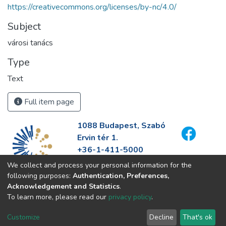
https://creativecommons.org/licenses/by-nc/4.0/
Subject
városi tanács
Type
Text
Full item page
1088 Budapest, Szabó
Ervin tér 1.
+36-1-411-5000
info@fszek.hu
We collect and process your personal information for the
https://fszek.hu
following purposes:
Authentication, Preferences,
Acknowledgement and Statistics
.
To learn more, please read our
privacy policy
.
Customize
Decline
That's ok