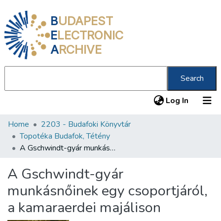
B
UDAPEST
E
LECTRONIC
A
RCHIVE
Search
(current
Log In
Home
2203 - Budafoki Könyvtár
Communities & Collections
Topotéka Budafok, Tétény
All of DSpace
A Gschwindt-gyár munkásnőinek egy csoportjáról, a kamaraerdei majálison
Statistics
A Gschwindt-gyár
About us
munkásnőinek egy csoportjáról,
a kamaraerdei majálison