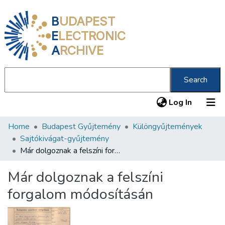
B
UDAPEST
E
LECTRONIC
A
RCHIVE
Search
(current
Log In
Home
Budapest Gyűjtemény
Különgyűjtemények
Communities & Collections
Sajtókivágat-gyűjtemény
All of DSpace
Már dolgoznak a felszíni forgalom módosításán
Statistics
Már dolgoznak a felszíni
About us
forgalom módosításán