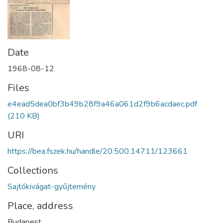
Date
1968-08-12
Files
e4ead5dea0bf3b49b28f9a46a061d2f9b6acdaec.pdf
(210 KB)
URI
https://bea.fszek.hu/handle/20.500.14711/123661
Collections
Sajtókivágat-gyűjtemény
Place, address
Budapest