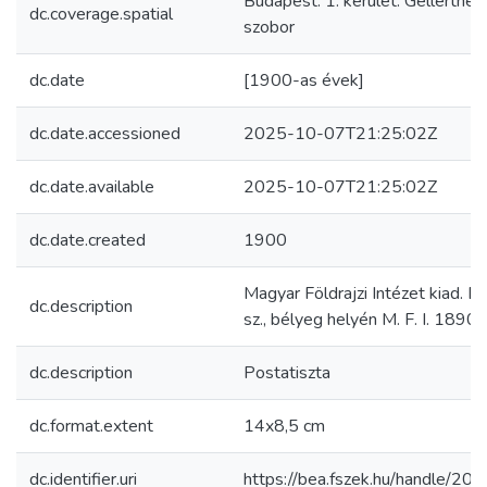
Budapest. 1. kerület. Gellértheg
dc.coverage.spatial
szobor
dc.date
[1900-as évek]
dc.date.accessioned
2025-10-07T21:25:02Z
dc.date.available
2025-10-07T21:25:02Z
dc.date.created
1900
Magyar Földrajzi Intézet kiad. B
dc.description
sz., bélyeg helyén M. F. I. 1890
dc.description
Postatiszta
dc.format.extent
14x8,5 cm
dc.identifier.uri
https://bea.fszek.hu/handle/2