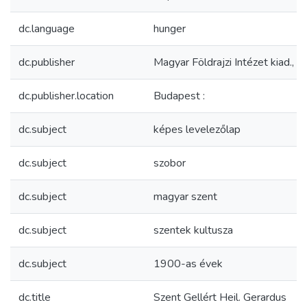
dc.language
hunger
dc.publisher
Magyar Földrajzi Intézet kiad.,
dc.publisher.location
Budapest :
dc.subject
képes levelezőlap
dc.subject
szobor
dc.subject
magyar szent
dc.subject
szentek kultusza
dc.subject
1900-as évek
dc.title
Szent Gellért Heil. Gerardus