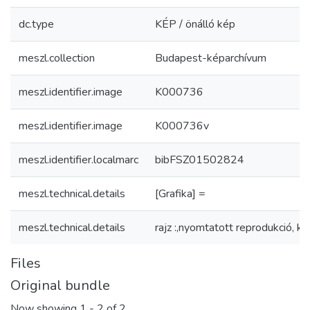
dc.type
KÉP / önálló kép
meszl.collection
Budapest-képarchívum
meszl.identifier.image
K000736
meszl.identifier.image
K000736v
meszl.identifier.localmarc
bibFSZ01502824
meszl.technical.details
[Grafika] =
meszl.technical.details
rajz :,nyomtatott reprodukció, ké
Files
Original bundle
Now showing
1 - 2 of 2