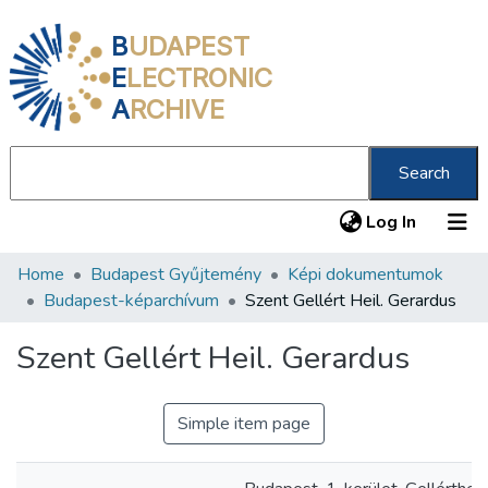
B
UDAPEST
E
LECTRONIC
A
RCHIVE
Search
(current
Log In
Home
Budapest Gyűjtemény
Képi dokumentumok
Communities & Collections
Budapest-képarchívum
Szent Gellért Heil. Gerardus
All of DSpace
Szent Gellért Heil. Gerardus
Statistics
About us
Simple item page