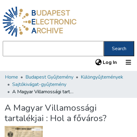
B
UDAPEST
E
LECTRONIC
A
RCHIVE
Search
(current
Log In
Home
Budapest Gyűjtemény
Különgyűjtemények
Communities & Collections
Sajtókivágat-gyűjtemény
All of DSpace
A Magyar Villamossági tartalékjai : Hol a főváros?
Statistics
A Magyar Villamossági
About us
tartalékjai : Hol a főváros?