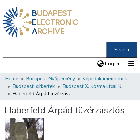
B
UDAPEST
E
LECTRONIC
A
RCHIVE
Search
(current
Log In
Home
Budapest Gyűjtemény
Képi dokumentumok
Communities & Collections
Budapesti sírkertek
Budapest X. Kozma utcai Neológ Zsidó Temető
All of DSpace
Haberfeld Árpád tüzérzászlós
Statistics
Haberfeld Árpád tüzérzászlós
About us