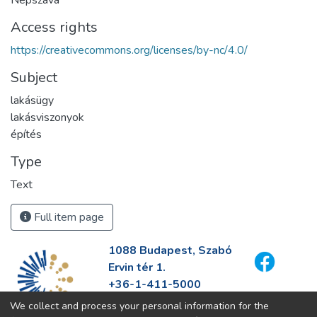
Népszava
Access rights
https://creativecommons.org/licenses/by-nc/4.0/
Subject
lakásügy
lakásviszonyok
építés
Type
Text
Full item page
1088 Budapest, Szabó
Ervin tér 1.
+36-1-411-5000
info@fszek.hu
We collect and process your personal information for the