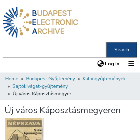
B
UDAPEST
E
LECTRONIC
A
RCHIVE
Search
(current
Log In
Home
Budapest Gyűjtemény
Különgyűjtemények
Communities & Collections
Sajtókivágat-gyűjtemény
All of DSpace
Új város Káposztásmegyeren
Statistics
Új város Káposztásmegyeren
About us