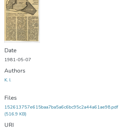
Date
1981-05-07
Authors
K. I.
Files
152613757e615baa7ba5a6c6bc95c2a44a61ae98.pdf
(516.9 KB)
URI