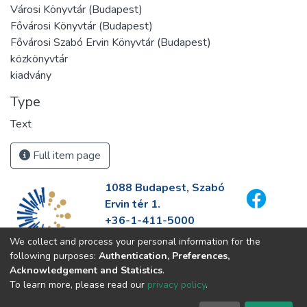
Városi Könyvtár (Budapest)
Fővárosi Könyvtár (Budapest)
Fővárosi Szabó Ervin Könyvtár (Budapest)
közkönyvtár
kiadvány
Type
Text
Full item page
1088 Budapest, Szabó
Ervin tér 1.
+36-1-411-5000
info@fszek.hu
We collect and process your personal information for the
https://fszek.hu
following purposes:
Authentication, Preferences,
Acknowledgement and Statistics
.
To learn more, please read our
privacy policy
.