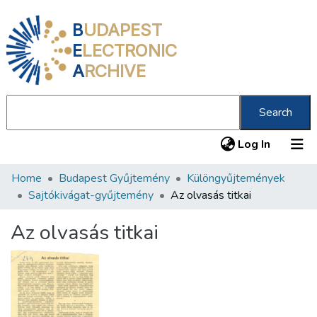
B
UDAPEST
E
LECTRONIC
A
RCHIVE
Search
(current
Log In
Home
Budapest Gyűjtemény
Különgyűjtemények
Communities & Collections
Sajtókivágat-gyűjtemény
Az olvasás titkai
All of DSpace
Az olvasás titkai
Statistics
About us