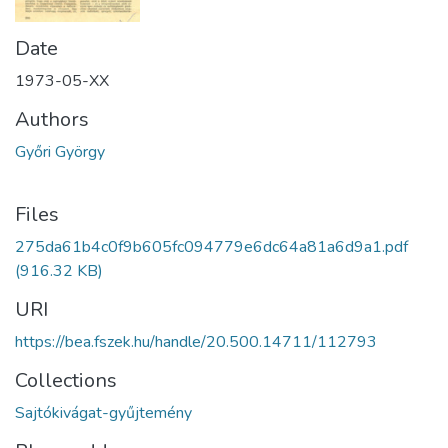
Date
1973-05-XX
Authors
Győri György
Files
275da61b4c0f9b605fc094779e6dc64a81a6d9a1.pdf
(916.32 KB)
URI
https://bea.fszek.hu/handle/20.500.14711/112793
Collections
Sajtókivágat-gyűjtemény