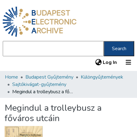
B
UDAPEST
E
LECTRONIC
A
RCHIVE
Search
(current
Log In
Home
Budapest Gyűjtemény
Különgyűjtemények
Communities & Collections
Sajtókivágat-gyűjtemény
All of DSpace
Megindul a trolleybusz a főváros utcáin
Statistics
Megindul a trolleybusz a
About us
főváros utcáin