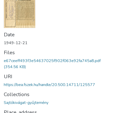
Date
1949-12-21
Files
e67ceeff493f3e54637025f902f063e92fa745a8.pdf
(354.56 KB)
URI
https://bea.fszek.hu/handle/20.500.14711/125577
Collections
Sajtókivágat-gyűjtemény
Place, address