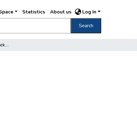
DSpace
Statistics
About us
Log In
Search
A fővárosi autóbuszközlekedés