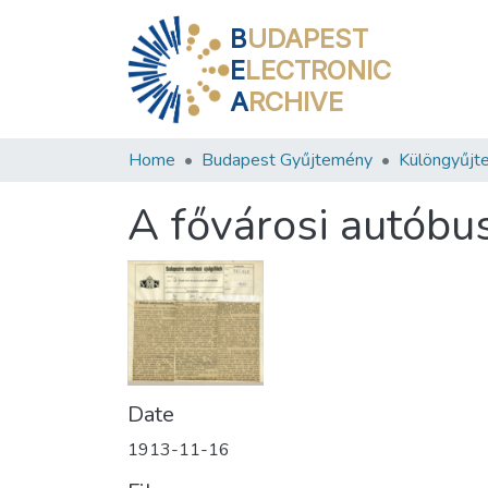
B
UDAPEST
E
LECTRONIC
A
RCHIVE
Home
Budapest Gyűjtemény
Különgyűjt
A fővárosi autóbu
Date
1913-11-16