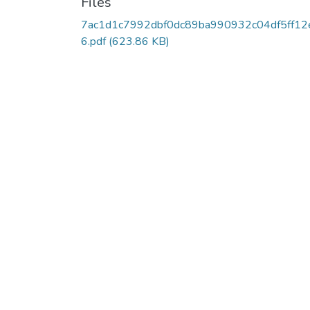
Files
7ac1d1c7992dbf0dc89ba990932c04df5ff12
6.pdf
(623.86 KB)