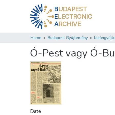
B
UDAPEST
E
LECTRONIC
A
RCHIVE
Home
Budapest Gyűjtemény
Különgyűjt
Ó-Pest vagy Ó-Bu
Date