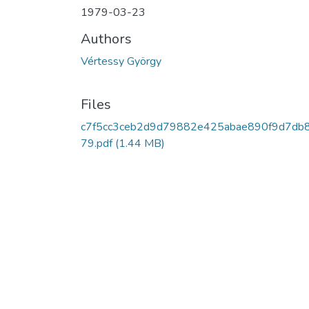
1979-03-23
Authors
Vértessy György
Files
c7f5cc3ceb2d9d79882e425abae890f9d7db
79.pdf
(1.44 MB)