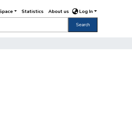
DSpace
Statistics
About us
Log In
Search