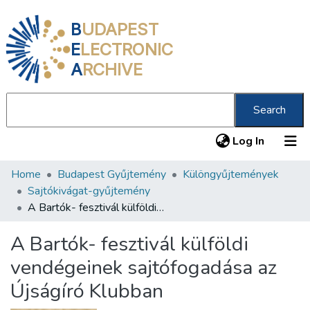
B
UDAPEST
E
LECTRONIC
A
RCHIVE
Search
(current
Log In
Home
Budapest Gyűjtemény
Különgyűjtemények
Communities & Collections
Sajtókivágat-gyűjtemény
All of DSpace
A Bartók- fesztivál külföldi vendégeinek sajtófogadása az Újságíró Klubban
Statistics
A Bartók- fesztivál külföldi
About us
vendégeinek sajtófogadása az
Újságíró Klubban