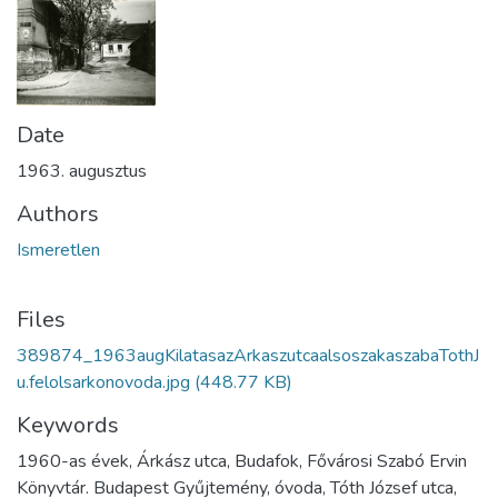
Date
1963. augusztus
Authors
Ismeretlen
Files
389874_1963augKilatasazArkaszutcaalsoszakaszabaTothJ
u.felolsarkonovoda.jpg
(448.77 KB)
Keywords
1960-as évek, Árkász utca, Budafok, Fővárosi Szabó Ervin
Könyvtár. Budapest Gyűjtemény, óvoda, Tóth József utca,