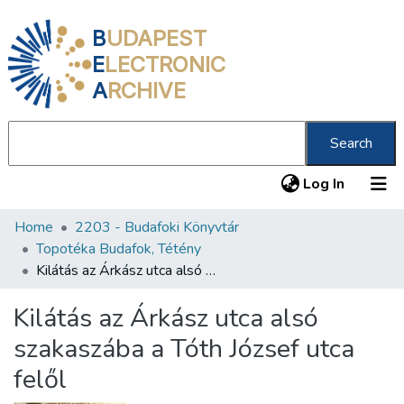
B
UDAPEST
E
LECTRONIC
A
RCHIVE
Search
(current
Log In
Home
2203 - Budafoki Könyvtár
Communities & Collections
Topotéka Budafok, Tétény
All of DSpace
Kilátás az Árkász utca alsó szakaszába a Tóth József utca felől
Statistics
Kilátás az Árkász utca alsó
About us
szakaszába a Tóth József utca
felől