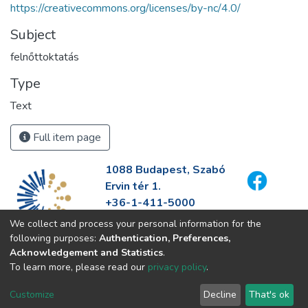
https://creativecommons.org/licenses/by-nc/4.0/
Subject
felnőttoktatás
Type
Text
Full item page
1088 Budapest, Szabó
Ervin tér 1.
+36-1-411-5000
info@fszek.hu
We collect and process your personal information for the
https://fszek.hu
following purposes:
Authentication, Preferences,
Acknowledgement and Statistics
.
To learn more, please read our
privacy policy
.
Customize
Decline
That's ok