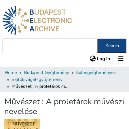
B
UDAPEST
E
LECTRONIC
A
RCHIVE
Search
(current
Log In
Home
Budapest Gyűjtemény
Különgyűjtemények
Communities & Collections
Sajtókivágat-gyűjtemény
All of DSpace
Művészet : A proletárok művészi nevelése
Statistics
Művészet : A proletárok művészi
About us
nevelése