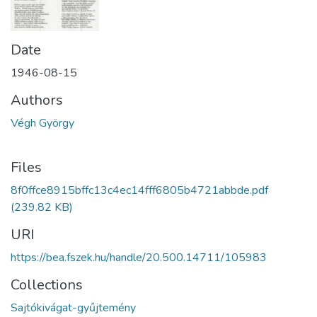
Date
1946-08-15
Authors
Végh György
Files
8f0ffce8915bffc13c4ec14fff6805b4721abbde.pdf
(239.82 KB)
URI
https://bea.fszek.hu/handle/20.500.14711/105983
Collections
Sajtókivágat-gyűjtemény