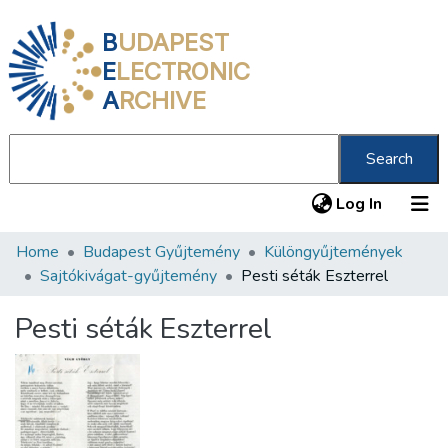
B
UDAPEST
E
LECTRONIC
A
RCHIVE
Search
(current
Log In
Home
Budapest Gyűjtemény
Különgyűjtemények
Communities & Collections
Sajtókivágat-gyűjtemény
Pesti séták Eszterrel
All of DSpace
Pesti séták Eszterrel
Statistics
About us