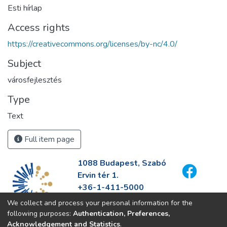
Esti hírlap
Access rights
https://creativecommons.org/licenses/by-nc/4.0/
Subject
városfejlesztés
Type
Text
Full item page
1088 Budapest, Szabó
Ervin tér 1.
+36-1-411-5000
info@fszek.hu
We collect and process your personal information for the
https://fszek.hu
following purposes:
Authentication, Preferences,
Acknowledgement and Statistics
.