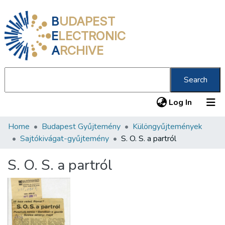
B
UDAPEST
E
LECTRONIC
A
RCHIVE
Search
(current
Log In
Home
Budapest Gyűjtemény
Különgyűjtemények
Communities & Collections
Sajtókivágat-gyűjtemény
S. O. S. a partról
All of DSpace
S. O. S. a partról
Statistics
About us