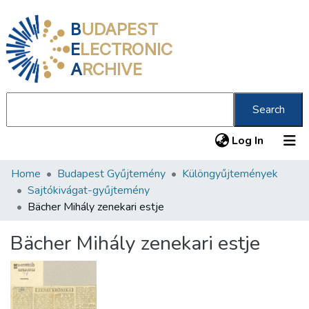
B
UDAPEST
E
LECTRONIC
A
RCHIVE
Search
(current
Log In
Home
Budapest Gyűjtemény
Különgyűjtemények
Communities & Collections
Sajtókivágat-gyűjtemény
All of DSpace
Bächer Mihály zenekari estje
Statistics
Bächer Mihály zenekari estje
About us