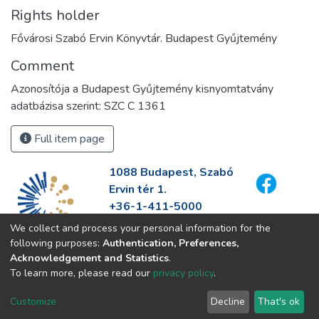
Rights holder
Fővárosi Szabó Ervin Könyvtár. Budapest Gyűjtemény
Comment
Azonosítója a Budapest Gyűjtemény kisnyomtatvány
adatbázisa szerint: SZC C 1361
Full item page
1088 Budapest, Szabó
Ervin tér 1.
+36-1-411-5000
info@fszek.hu
We collect and process your personal information for the
https://fszek.hu
following purposes:
Authentication, Preferences,
Acknowledgement and Statistics
.
To learn more, please read our
privacy policy
.
Customize
Decline
That's ok