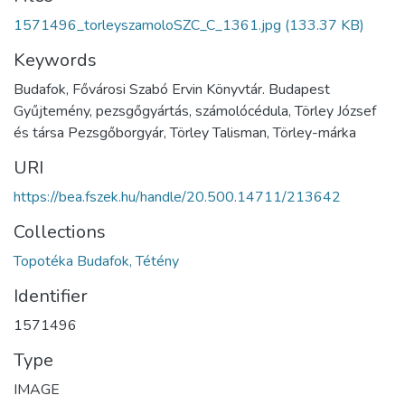
1571496_torleyszamoloSZC_C_1361.jpg
(133.37 KB)
Keywords
Budafok, Fővárosi Szabó Ervin Könyvtár. Budapest
Gyűjtemény, pezsgőgyártás, számolócédula, Törley József
és társa Pezsgőborgyár, Törley Talisman, Törley-márka
URI
https://bea.fszek.hu/handle/20.500.14711/213642
Collections
Topotéka Budafok, Tétény
Identifier
1571496
Type
IMAGE