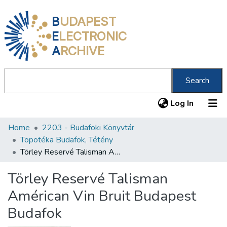
B
UDAPEST
E
LECTRONIC
A
RCHIVE
Search
(current
Log In
Home
2203 - Budafoki Könyvtár
Communities & Collections
Topotéka Budafok, Tétény
All of DSpace
Törley Reservé Talisman Américan Vin Bruit Budapest Budafok
Statistics
Törley Reservé Talisman
About us
Américan Vin Bruit Budapest
Budafok