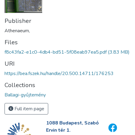
Publisher
Athenaeum,
Files
f8c43fa2-e1c0-4db4-bd51-5f08eab97ea5.pdf
(3.83 MB)
URI
https://bea.fszek.hu/handle/20.500.14711/176253
Collections
Ballagi-gyűjtemény
Full item page
1088 Budapest, Szabó
Ervin tér 1.