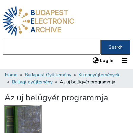
B
UDAPEST
E
LECTRONIC
A
RCHIVE
Search
(current
Log In
Home
Budapest Gyűjtemény
Különgyűjtemények
Communities & Collections
Ballagi-gyűjtemény
Az uj belügyér programmja
All of DSpace
Az uj belügyér programmja
Statistics
About us