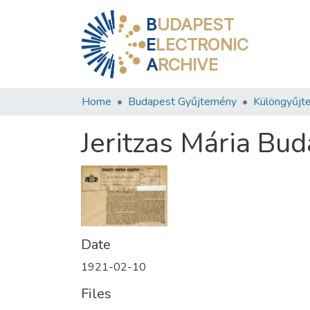
B
UDAPEST
E
LECTRONIC
A
RCHIVE
Home
Budapest Gyűjtemény
Különgyűjt
Jeritzas Mária Bu
Date
1921-02-10
Files