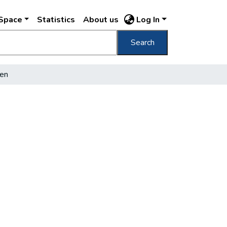
DSpace
Statistics
About us
Log In
Search
ten