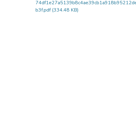
74df1e27a5139b8c4ae39cb1a918b95212d
b3f.pdf
(334.48 KB)