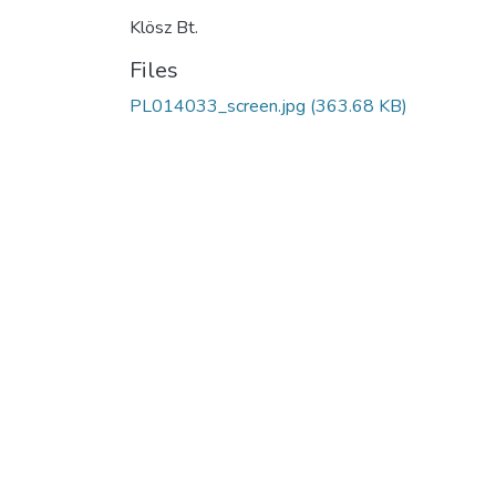
Klösz Bt.
Files
PL014033_screen.jpg
(363.68 KB)