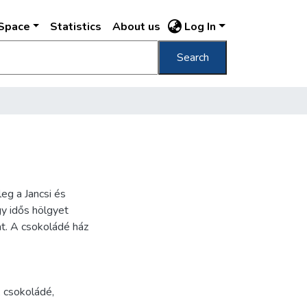
DSpace
Statistics
About us
Log In
Search
eg a Jancsi és
egy idős hölgyet
at. A csokoládé ház
, csokoládé,