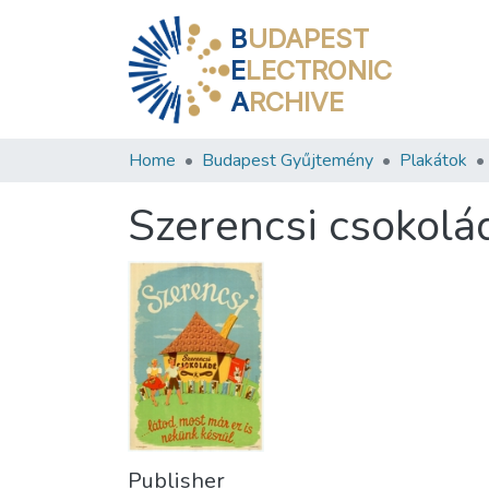
B
UDAPEST
E
LECTRONIC
A
RCHIVE
Home
Budapest Gyűjtemény
Plakátok
Szerencsi csokolá
Publisher