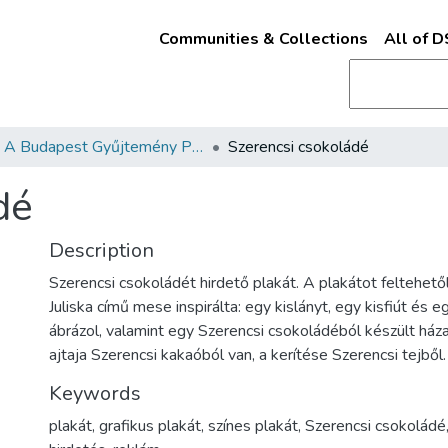
Communities & Collections
All of 
A Budapest Gyűjtemény Plakáttárának plakátjai
Szerencsi csokoládé
dé
Description
Szerencsi csokoládét hirdető plakát. A plakátot feltehetől
Juliska című mese inspirálta: egy kislányt, egy kisfiút és 
ábrázol, valamint egy Szerencsi csokoládéból készült ház
ajtaja Szerencsi kakaóból van, a kerítése Szerencsi tejből.
Keywords
plakát, grafikus plakát, színes plakát, Szerencsi csokoládé