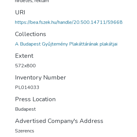
hirdetés, reklám
URI
https://bea.fszek.hu/handle/20.500.14711/59668
Collections
A Budapest Gyűjtemény Plakáttárának plakátjai
Extent
572x800
Inventory Number
PL014033
Press Location
Budapest
Advertised Company's Address
Szerencs