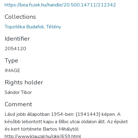
https://bea.fszek.hu/handle/20.500.14711/212342
Collections
Topotéka Budafok, Tétény
Identifier
2054120
Type
IMAGE
Rights holder
Sándor Tibor
Comment
Lásd jobb állapotban 1954-ben: {1941443} képen. A
később lebontott kapu a Bíbic utcai oldalon állt. Az épület
és kert története Bartos Mihálytól:
http://www.klauzal.hu/cikk/659.html