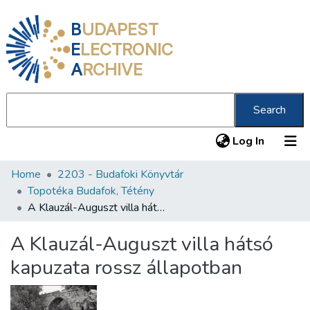
B
UDAPEST
E
LECTRONIC
A
RCHIVE
Search
(current
Log In
Home
2203 - Budafoki Könyvtár
Communities & Collections
Topotéka Budafok, Tétény
All of DSpace
A Klauzál-Auguszt villa hátsó kapuzata rossz állapotban
Statistics
A Klauzál-Auguszt villa hátsó
About us
kapuzata rossz állapotban