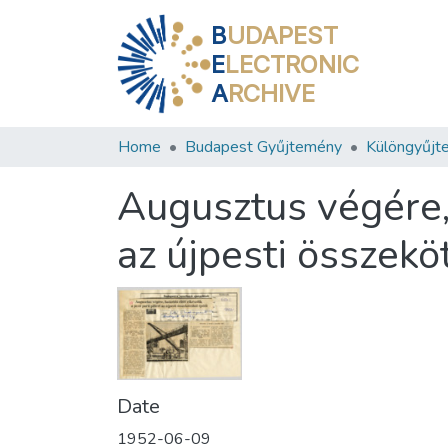
B
UDAPEST
E
LECTRONIC
A
RCHIVE
Home
Budapest Gyűjtemény
Különgyűjt
Augusztus végére, h
az újpesti összekö
Date
1952-06-09