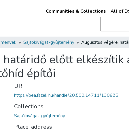
Communities & Collections
All of 
emények
Sajtókivágat-gyűjtemény
atáridő előtt elkészítik a
tőhíd építői
URI
https://bea.fszek.hu/handle/20.500.14711/130685
Collections
Sajtókivágat-gyűjtemény
Place, address