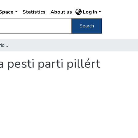
DSpace
Statistics
About us
Log In
Search
Augusztus végére, határidő előtt elkészítik a pesti parti pillért az újpesti összekötőhíd építői
 pesti parti pillért