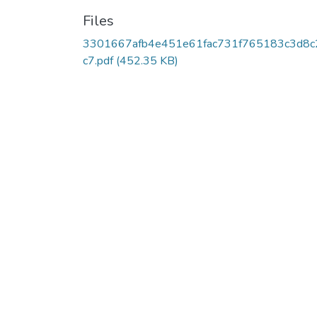
Files
3301667afb4e451e61fac731f765183c3d8c
c7.pdf
(452.35 KB)