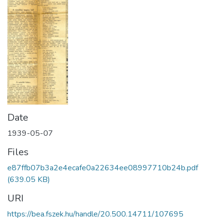
Date
1939-05-07
Files
e87ffb07b3a2e4ecafe0a22634ee08997710b24b.pdf
(639.05 KB)
URI
https://bea.fszek.hu/handle/20.500.14711/107695