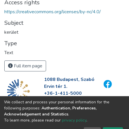
Access rights
https://creativecommons.org/licenses/by-nc/4.0/
Subject
kerület
Type
Text
Full item page
1088 Budapest, Szabó
Ervin tér 1.
+36-1-411-5000
info@fszek.hu
We collect and process your personal information for the
https://fszek.hu
following purposes:
Authentication, Preferences,
Acknowledgement and Statistics
.
To learn more, please read our
privacy policy
.