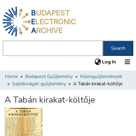
B
UDAPEST
E
LECTRONIC
A
RCHIVE
Search
(current
Log In
Home
Budapest Gyűjtemény
Különgyűjtemények
Communities & Collections
Sajtókivágat-gyűjtemény
A Tabán kirakat-költője
All of DSpace
A Tabán kirakat-költője
Statistics
About us