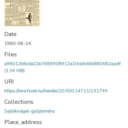
Date
1960-06-14
Files
a98012b8cda22b7689908912a10cd446b880482a.pdf
(1.34 MB)
URI
https://bea.fszek.hu/handle/20.500.14711/131749
Collections
Sajtókivágat-gyűjtemény
Place, address