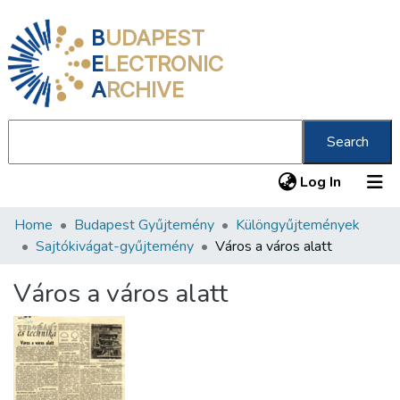
B
UDAPEST
E
LECTRONIC
A
RCHIVE
Search
(current
Log In
Home
Budapest Gyűjtemény
Különgyűjtemények
Communities & Collections
Sajtókivágat-gyűjtemény
Város a város alatt
All of DSpace
Város a város alatt
Statistics
About us