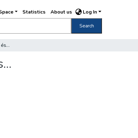
DSpace
Statistics
About us
Log In
Search
Ez a mi városunk: jelene és jövője a mienk is…
is…