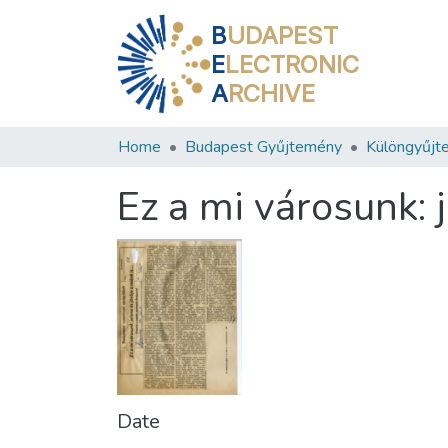
B
UDAPEST
E
LECTRONIC
A
RCHIVE
Home
Budapest Gyűjtemény
Különgyűjt
Ez a mi városunk: 
Date