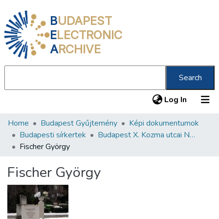
B
UDAPEST
E
LECTRONIC
A
RCHIVE
Search
(current
Log In
Home
Budapest Gyűjtemény
Képi dokumentumok
Communities & Collections
Budapesti sírkertek
Budapest X. Kozma utcai Neológ Zsidó Temető
All of DSpace
Fischer György
Statistics
Fischer György
About us